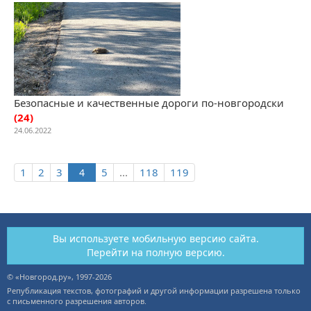
Безопасные и качественные дороги по-новгородски
(24)
24.06.2022
1
2
3
5
...
118
119
Вы используете мобильную версию сайта.
Перейти на полную версию.
© «Новгород.ру», 1997-2026
Републикация текстов, фотографий и другой информации разрешена только
с письменного разрешения авторов.