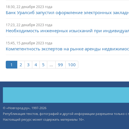
18:30, 22 декабря 2023 года
Банк Уралсиб запустил оформление электронных заклад
17:23, 22 декабря 2023 года
Необходимость инженерных изысканий при индивидуа
15:45, 15 декабря 2023 года
Компетентность экспертов на рынке аренды недвижимос
2
3
4
5
...
99
100
© «Новгород.ру», 1997-2026
Републикация текстов, фотографий и другой информации разрешена только с
Настоящий ресурс может содержать материалы 16+.