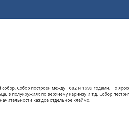
собор. Cобор построен между 1682 и 1699 годами. По ярос
ьца, в полукружиях по верхнему карнизу и т.д. Собор пестри
значительности каждое отдельное клеймо.