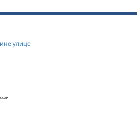
ине улице
еский