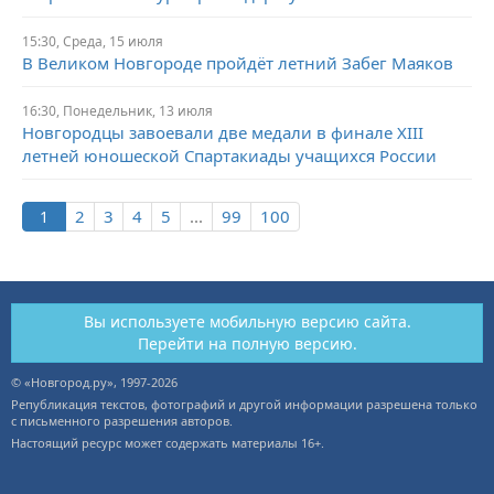
15:30,
Среда,
15 июля
В Великом Новгороде пройдёт летний Забег Маяков
16:30,
Понедельник,
13 июля
Новгородцы завоевали две медали в финале ХIII
летней юношеской Спартакиады учащихся России
2
3
4
5
...
99
100
Вы используете мобильную версию сайта.
Перейти на полную версию.
© «Новгород.ру», 1997-2026
Републикация текстов, фотографий и другой информации разрешена только
с письменного разрешения авторов.
Настоящий ресурс может содержать материалы 16+.