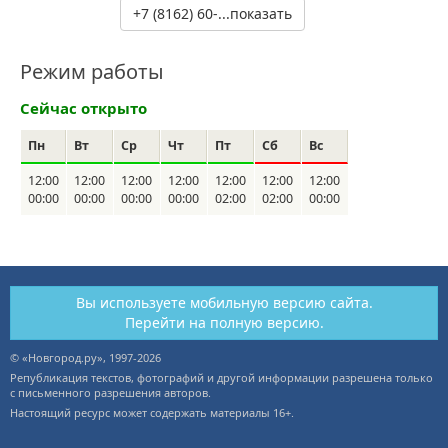
+7 (8162) 60-...показать
Режим работы
Сейчас открыто
Пн
Вт
Ср
Чт
Пт
Сб
Вс
12:00
12:00
12:00
12:00
12:00
12:00
12:00
00:00
00:00
00:00
00:00
02:00
02:00
00:00
Вы используете мобильную версию сайта.
Перейти на полную версию.
© «Новгород.ру», 1997-2026
Републикация текстов, фотографий и другой информации разрешена только
с письменного разрешения авторов.
Настоящий ресурс может содержать материалы 16+.