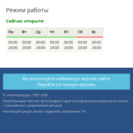
Режим работы
Сейчас открыто
Пн
Вт
Ср
Чт
Пт
Сб
Вс
00:00
00:00
00:00
00:00
00:00
00:00
00:00
24:00
24:00
24:00
24:00
24:00
24:00
24:00
Вы используете мобильную версию сайта.
Перейти на полную версию.
© «Новгород.ру», 1997-2026
Републикация текстов, фотографий и другой информации разрешена только
с письменного разрешения авторов.
Настоящий ресурс может содержать материалы 16+.