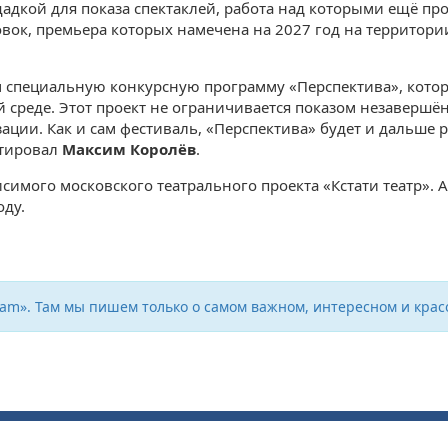
адкой для показа спектаклей, работа над которыми ещё про
ок, премьера которых намечена на 2027 год на территори
специальную конкурсную программу «Перспектива», котора
 среде. Этот проект не ограничивается показом незаверш
ции. Как и сам фестиваль, «Перспектива» будет и дальше 
нтировал
Максим Королёв
.
симого московского театрального проекта «Кстати театр»
оду.
ram». Там мы пишем только о самом важном, интересном и крас