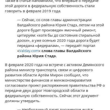
Также в статье напомнили, что впервые о передаче
этой дороги в федеральную собственность стали
говорить в феврале 2019 года.
— Сейчас, со слов главы администрации
Валдайского района Юрия Стадэ, летом на этой
дороге будет произведен ямочный ремонт,
цитируем: «хотя бы до состояния стиральной
доски», а уже осенью 2020 года дорога будет
передана «федералам», — передаёт портал
«
Valday.com
»
слова главы Валдайского
района Юрия Стадэ
.
В феврале 2020 года на встрече с активом Демянского
района министр транспорта, связи и цифрового
развития области Артём Мирон сообщил, что
министерстве финансов и минэкономразвития
согласовали проект распоряжения правительства РФ о
передаче двух дорог Новгородской области в
федеральную собственность. Сейчас этот документ
должны утвердить.
— Необходимый пакет документов ещё в