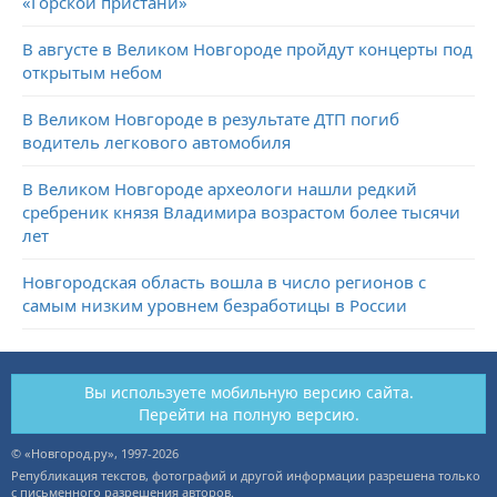
«Горской пристани»
В августе в Великом Новгороде пройдут концерты под
открытым небом
В Великом Новгороде в результате ДТП погиб
водитель легкового автомобиля
В Великом Новгороде археологи нашли редкий
сребреник князя Владимира возрастом более тысячи
лет
Новгородская область вошла в число регионов с
самым низким уровнем безработицы в России
Вы используете мобильную версию сайта.
Перейти на полную версию.
© «Новгород.ру», 1997-2026
Републикация текстов, фотографий и другой информации разрешена только
с письменного разрешения авторов.