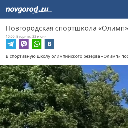
Новгородская спортшкола «Олимп»
10:00,
Вторник,
23 июня
В спортивную школу олимпийского резерва «Олимп» посту