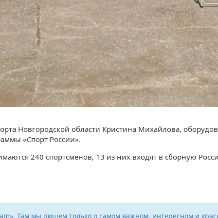
порта Новгородской области Кристина Михайлова, оборудов
раммы «Спорт России».
маются 240 спортсменов, 13 из них входят в сборную Рос
ram». Там мы пишем только о самом важном, интересном и крас