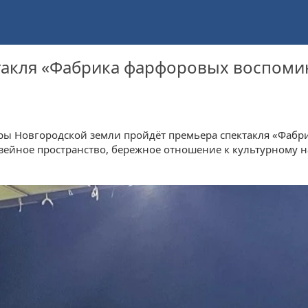
такля «Фабрика фарфоровых воспоми
уры Новгородской земли пройдёт премьера спектакля «Фаб
музейное пространство, бережное отношение к культурному