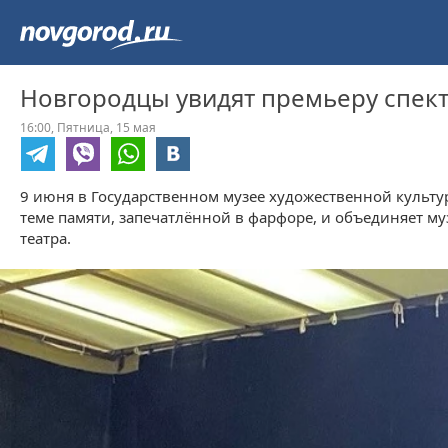
Новгородцы увидят премьеру спек
16:00,
Пятница,
15 мая
9 июня в Государственном музее художественной культ
теме памяти, запечатлённой в фарфоре, и объединяет 
театра.