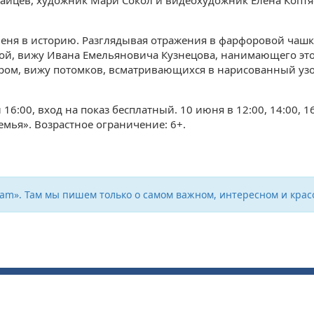
Зайцев, художник Мари Сокол и видеохудожник Елена Коптя
еня в историю. Разглядывая отражения в фарфоровой чашке
той, вижу Ивана Емельяновича Кузнецова, нанимающего это
тером, вижу потомков, всматривающихся в нарисованный узо
16:00, вход на показ бесплатный. 10 июня в 12:00, 14:00, 16
емья». Возрастное ограничение: 6+.
ram». Там мы пишем только о самом важном, интересном и крас