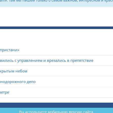
ram». Там мы пишем только о самом важном, интересном и крас
 пристани»
авились с управлением и врезались в препятствие
открытым небом
знодорожного депо
ветре
Вы используете мобильную версию сайта.