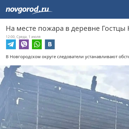
На месте пожара в деревне Гостцы
12:00,
Среда,
1 июля
В Новгородском округе следователи устанавливают обст