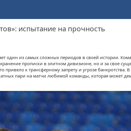
ов»: испытание на прочность
т один из самых сложных периодов в своей истории. Коман
охранение прописки в элитном дивизионе, но и за свое су
о привело к трансферному запрету и угрозе банкротства.
латных пари на матчи любимой команды, которая может де