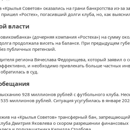
а «Крылья Советов» оказались на грани банкротства из-за 
пришел «Ростех», погасивший долги клуба, но, как выяснил
ой власти
викомбанка» (дочерняя компания «Ростеха») на сумму около
долга продолжала висеть на балансе. При предыдущем губе
без публичных претензий.
дителя региона Вячеслава Федорищева, который заявил о 
еэффективно, и необходимо привлекать больше частных инв
обратилась в суд.
 обещания
взысканию 928 миллионов рублей с футбольного клуба. Нес
 535 миллионов рублей. Ситуация усугубилась в январе 202
ожив на «Крылья Советов» трансферный бан, запрещающий 
клуба Дмитрия Яковлева о скором разрешении финансовых п
ндеса и полузащитника Кирилла Столбова.