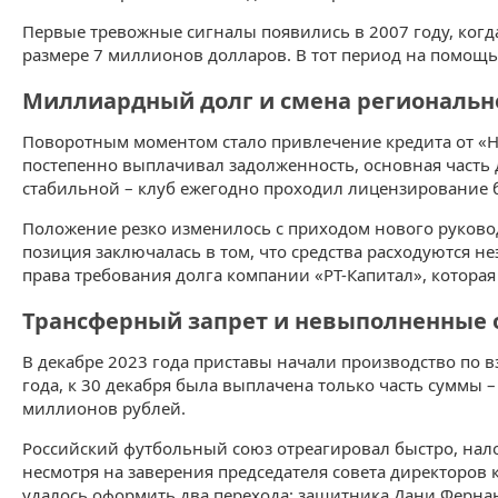
Первые тревожные сигналы появились в 2007 году, когд
размере 7 миллионов долларов. В тот период на помощь 
Миллиардный долг и смена региональн
Поворотным моментом стало привлечение кредита от «Но
постепенно выплачивал задолженность, основная часть 
стабильной – клуб ежегодно проходил лицензирование 
Положение резко изменилось с приходом нового руково
позиция заключалась в том, что средства расходуются н
права требования долга компании «РТ-Капитал», которая 
Трансферный запрет и невыполненные
В декабре 2023 года приставы начали производство по 
года, к 30 декабря была выплачена только часть суммы –
миллионов рублей.
Российский футбольный союз отреагировал быстро, нал
несмотря на заверения председателя совета директоров 
удалось оформить два перехода: защитника Дани Ферна