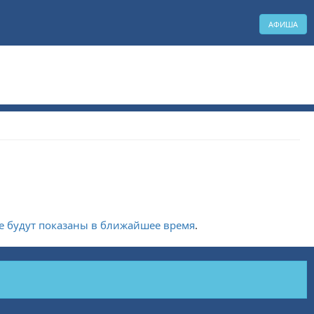
АФИША
е будут показаны в ближайшее время
.